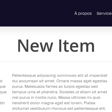
À propos
Service
New Item
Pellentesque adipiscing commodo elit at imperdiet
id
dui accumsan sit amet. Ornare massa eget egestas
eque
purus. Malesuada fames ac turpis egestas sed
sque
tempus urna et pharetra. Sodales ut etiam sit amet
nisl purus in mollis nunc. Massa ultricies mi quis
ibh
hendrerit dolor magna eget est lorem. Platea
dictumst vestibulum rhoncus est pellentesque elit.